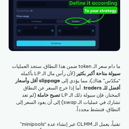
ما دام سعر الـ token ضمن هذا النطاق، ستجد العمليات
سيولة متاحة أكبر بكثير
(لأن رأس مال الـ LP بأكمله
“مكدّس” هناك)، مما يؤدي إلى
slippage أقل وأسعار
أفضل للـ traders
. أما إذا خرج السعر عن النطاق
المختار، فإن سيولة ذلك الـ LP
تصبح خاملة
(لم تعد
تشارك في عمليات الـ swap) إلى أن يعود السعر إلى
النطاق، فتنشط مجدداً.
تقنياً، يعمل الـ CLMM عبر إنشاء عدة “minipools”