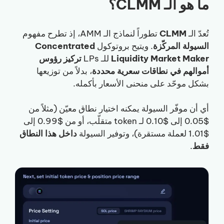
ما هو الـ CLMM؟
تُعدّ الـ
CLMM
تطوراً لنماذج الـ AMM، إذ تطرح مفهوم
السيولة المركّزة
. ويتيح بروتوكول
Concentrated
Liquidity Market Maker
للـ LPs
تركيز رؤوس
أموالهم في نطاقات سعرية محددة
، بدلاً من توزيعها
بشكل موحّد على منحنى الأسعار بأكمله.
أي أن موفّر السيولة يمكنه اختيار نطاق معيّن (مثلاً من
$0.05 إلى $0.10 لـ token متقلّب، أو من $0.99 إلى
$1.01 لعملة مستقرة)، وتوفير السيولة
داخل هذا النطاق
فقط
.