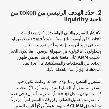
2. حدّد الهدف الرئيسي من token من
ناحية liquidity
الانتشار السريع والتبني الواسع:
إذا كان هدفك نشر
token على أوسع نطاق ممكن (مثلاً token مجتمعي أو
تسويقي تريد أن يحصل عليه أكبر عدد من الناس
ويتداولوه)، فالأولوية هي
سهولة الوصول
. هنا يكون الخيار
الأنسب
AMM على منصة شهيرة
. هذا يضمن ظهور
token في
المجمّعات والمستكشفات
(Jupiter،
Solscan، إلخ.) منذ اللحظة الأولى.
استقرار السعر:
ربما يؤدي token وظيفة يكون فيها
السعر المستقر أو القابل للتنبؤ مرغوباً (مثلاً يُستخدم
كوسيلة تبادل داخل dApp، أو مدعوم بأصول). في هذه
الحالة، يصبح
تقليل التقلب وفروقات السعر
أمراً جوهرياً.
وهنا يتفوّق
CLMM
لأنه يوفر
عمقاً مركّزاً قرب السعر