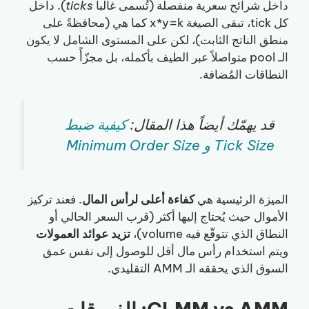
داخل شرائح سعرية منفصلة (تُسمى غالباً
ticks
). داخل
كل tick، تبقى الصيغة x*y=k كما هي (محافظةً على
منطق الناتج الثابت)، لكن على المستوى الشامل لا يكون
الـ pool متواصلاً عبر الطيف بأكمله، بل مجزّأً حسب
النطاقات المُضافة.
قد يهمّك أيضاً هذا المقال:
كيفية ضبط
Tick Size و Minimum Order Size
الميزة الرئيسية هي
كفاءة أعلى لرأس المال
. فعند تركيز
الأموال حيث يُحتاج إليها أكثر (قرب السعر الحالي أو
النطاق الذي تتوقّع فيه volume)،
تزيد عوائد العمولات
ويتم استخدام رأس مال أقل للوصول إلى نفس عمق
السوق الذي يحققه الـ AMM التقليدي.