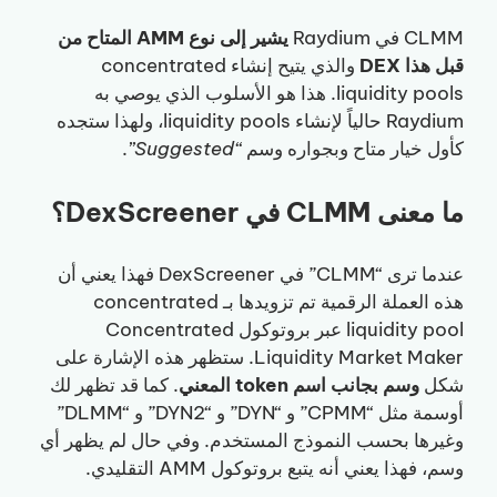
CLMM في Raydium
يشير إلى نوع AMM المتاح من
قبل هذا DEX
والذي يتيح إنشاء concentrated
liquidity pools. هذا هو الأسلوب الذي يوصي به
Raydium حالياً لإنشاء liquidity pools، ولهذا ستجده
كأول خيار متاح وبجواره وسم
“Suggested”
.
ما معنى CLMM في DexScreener؟
عندما ترى “CLMM” في DexScreener فهذا يعني أن
هذه العملة الرقمية تم تزويدها بـ concentrated
liquidity pool عبر بروتوكول Concentrated
Liquidity Market Maker. ستظهر هذه الإشارة على
شكل
وسم بجانب اسم token المعني
. كما قد تظهر لك
أوسمة مثل “CPMM” و “DYN” و “DYN2” و “DLMM”
وغيرها بحسب النموذج المستخدم. وفي حال لم يظهر أي
وسم، فهذا يعني أنه يتبع بروتوكول AMM التقليدي.