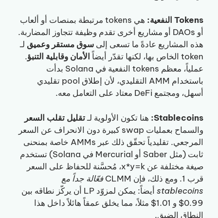
Tokens النفعية:
هي tokens مرتبطة بمنصات أو ألعاب
أو DAOs أو مشاريع أخرى تقدم وظيفة تتجاوز المضاربة.
هذه المشاريع عادةً ما تسعى إلى
سوق مستقر وعميق
لـ
token الخاص بها، لكنها تقدّر أيضاً
الأمان وقابلية التنبؤ
.
عملياً، معظم tokens النفعية في Solana بدأت
باستخدام AMM التقليدي، لأن إطلاق pool تقليدي
أسهل، ومجتمع DeFi معتاد على التعامل معه.
Stablecoins:
هنا تكون الأولوية لـ
تقليل تقلب السعر
والسماح بعمليات swap كبيرة دون الانحراف عن السعر
المرجعي. تقليدياً تحقّق ذلك عبر AMMs خاصة بمنحنى
ثابت (مثل Saber أو Mercurial في Solana) تستخدم
صيغة مختلفة عن x*y=k، مُحسَّنة للحفاظ على السعر
قرب 1. ومع ذلك، فإن CLMM
فعّالة جداً مع
stablecoins
أيضاً: يمكن لمزوّد LP أن يركّز نطاقه بين
0.99$ و 1.01$ مثلاً، مما يخلق عمقاً هائلاً داخل هذا
النطاق الضيق.