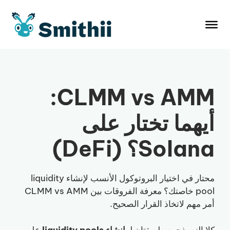
نتقل
لى
لمحتوى
CLMM vs AMM:
أيهما تختار على
Solana؟ (DeFi)
محتار في اختيار البروتوكول الأنسب لإنشاء liquidity
pool خاصتك؟ معرفة الفروقات بين CLMM vs AMM
أمر مهم لاتخاذ القرار الصحيح.
كلا النموذجين طريقتان لـ
إنشاء liquidity pools
على