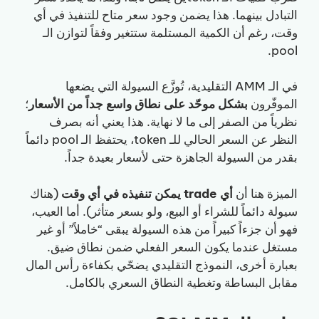
التبادل بينهما. هذا يضمن وجود سعر متاح للتنفيذ في أي
وقت، رغم أن الكمية المستلمة ستتغير وفقاً لتوازن الـ
pool.
في الـ AMM التقليدية، تُوزَّع السيولة التي يضعها
الموفّرون
بشكل موحّد على نطاق واسع جداً من الأسعار
؛
نظرياً من الصفر إلى ما لا نهاية. هذا يعني أنه بصرف
النظر عن السعر الحالي للـ token، يحتفظ الـ pool دائماً
بقدر من السيولة الجاهزة حتى لأسعار بعيدة جداً.
الميزة هنا أن
أي trade يمكن تنفيذه في أي وقت
(هناك
سيولة دائماً للشراء أو البيع، ولو بسعر متأثر). أما العيب،
فهو أن جزءاً كبيراً من هذه السيولة يبقى “خاملاً” أو غير
مستغل عندما يكون السعر الفعلي ضمن نطاق ضيق.
بعبارة أخرى، النموذج التقليدي يضحّي بكفاءة رأس المال
مقابل البساطة وتغطية النطاق السعري بالكامل.