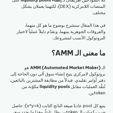
المنصات اللامركزية (DEX)، لكنهما يعملان بشكل
مختلف.
في هذا المقال سنشرح بوضوح ما هو كل منهما،
والفروقات الجوهرية بينهما، ونقدّم دليلاً عملياً لاختيار
البروتوكول الأنسب لمشروعك.
ما معنى الـ AMM؟
الـ
AMM (Automated Market Maker)
هو
بروتوكول لامركزي يتيح إنشاء سوق آلي دون الحاجة إلى
دفتر أوامر تقليدي. فبدلاً من مطابقة المشترين بالبائعين،
تُنفَّذ العمليات مقابل
liquidity pools
مكوّنة من
tokenين.
يتبع كل pool عادةً صيغة الناتج الثابت (x*y=k): حاصل
ضرب كميات الـ tokenين يظل ثابتاً، وهذا ما يحدد سعر