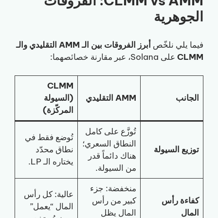
CLMM vs AMM: الفروقات
الجوهرية
فيما يلي نلخّص
أبرز الفروقات بين الـ AMM التقليدي والـ
CLMM
على Solana، عبر مقارنة خصائصهما:
CLMM
الجانب
AMM التقليدي
(السيولة
المركّزة)
تُوزَّع على كامل
تُوضع فقط في
النطاق السعري؛
توزيع السيولة
نطاق محدّد
هناك دائماً قدر
يختاره الـ LP.
من السيولة.
منخفضة: جزء
عالية: كل رأس
كفاءة رأس
كبير من رأس
المال “يعمل”
المال
المال يظل