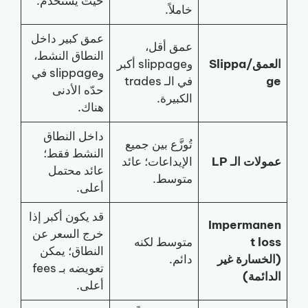
حيث يُستخدم.
خاملاً.
عمق كبير داخل
عمق أقل،
النطاق النشط،
العمق/Slippa
وslippage أكبر
وslippage في
ge
في الـ trades
حدّه الأدنى
الكبيرة.
هناك.
داخل النطاق
تُوزَّع بين جميع
النشط فقط؛
عمولات الـ LP
الإيداعات؛ عائد
عائد محتمل
متوسط.
أعلى.
قد يكون أكبر إذا
Impermanen
خرج السعر عن
t loss
متوسط لكنه
النطاق؛ يمكن
(الخسارة غير
دائم.
تعويضه بـ fees
الدائمة)
أعلى.