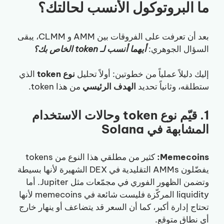
ما البروتوكول الأنسب لحالتك؟
بعد أن تعرفت على الفروقات بين AMM و CLMM، يبقى
السؤال الجوهري:
أيهما أنسب لـ token الخاص بك؟
إليك دليلاً عملياً من خطوتين: أولاً تحليل
نوع token
الذي
ستطلقه، وثانياً تحديد
الهدف الرئيسي
من هذا token.
1. قيّم نوع token وحالات الاستخدام
المشابهة في Solana
Memecoins:
كثير من مطلقي هذا النوع من tokens
يفضّلون AMMs التقليدية في DEX الشهيرة لأنها بسيطة
وتضمن الظهور الفوري في مجمّعات مثل Jupiter. أما
liquidity المركّزة فليست شائعة في memecoins لأنها
تحتاج إدارة أكبر، كما أن السعر قد يتضاعف أو ينهار خارج
أي نطاق متوقع.