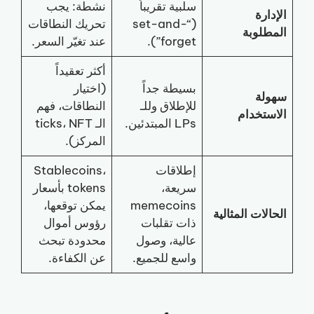
سلبية تقريباً
نشطة: يجب
الإدارة
(“set-and-
تحريك النطاقات
المطلوبة
forget”).
عند تغيّر السعر.
أكثر تعقيداً
بسيطة جداً
(اختيار
سهولة
للإطلاق وللـ
النطاقات، فهم
الاستخدام
LPs المبتدئين.
الـ ticks، NFT
المركز).
إطلاقات
Stablecoins،
سريعة،
tokens بأسعار
memecoins
يمكن توقعها،
الحالات المثالية
ذات تقلبات
رؤوس أموال
عالية، وصول
محدودة تبحث
واسع للجميع.
عن الكفاءة.